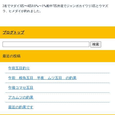
2名でマダイ3匹〜4匹0.6㌔〜1㌔船中7匹外道でジャンボカイワリ1匹とウマズ
ラ、ヒメダイが釣れました。
ブログトップ
最近の投稿
午前五目釣り
午前 根魚五目 半夜 ムツ五目 の釣果
午後コマセ五目
アカムツの釣果
最近の釣果です