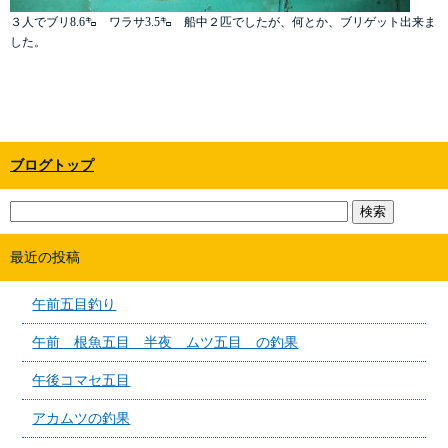
３人でブリ8.6㌔ ワラサ3.5㌔ 船中２匹でしたが、何とか、ブリゲット出来ま
した。
ブログトップ
最近の投稿
午前五目釣り
午前 根魚五目 半夜 ムツ五目 の釣果
午後コマセ五目
アカムツの釣果