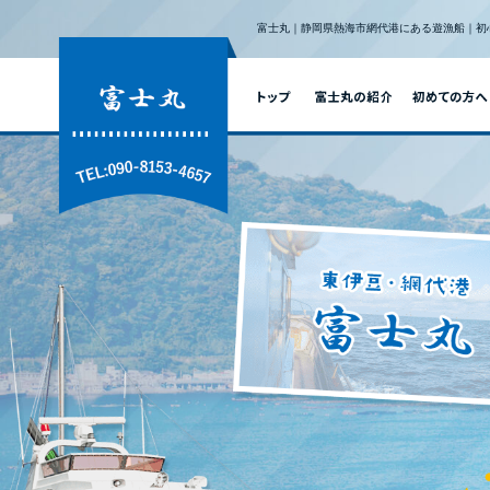
富士丸｜静岡県熱海市網代港にある遊漁船｜初