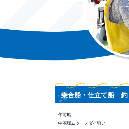
乗合船・仕立て船 釣
午前船
中深場ムツ・メダイ狙い