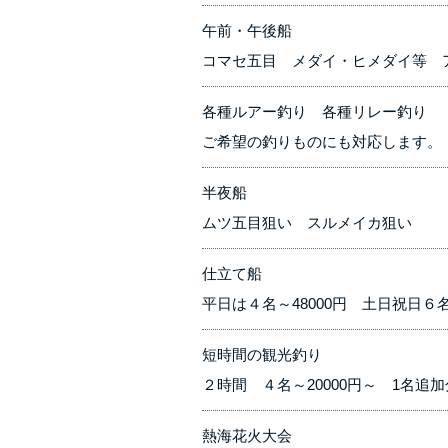
午前・午後船
コマセ五目 メダイ・ヒメダイ等 
各種ルアー釣り 各種リレー釣り
ご希望の釣りものにも対応します。
半夜船
ムツ五目狙い スルメイカ狙い
仕立て船
平日は４名～48000円 土日祝日６名
短時間の観光釣り
２時間 ４名～20000円～ 1名追
熱海花火大会