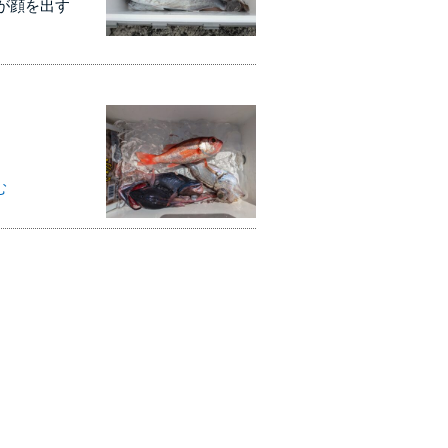
が顔を出す
む