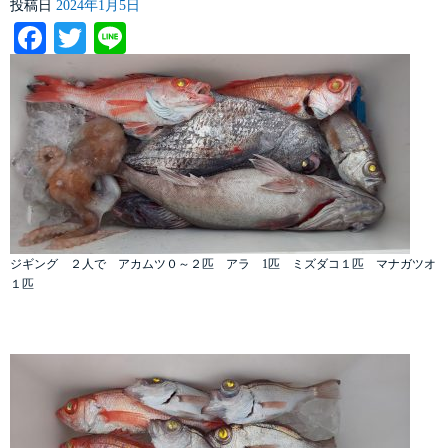
投稿日
2024年1月5日
Facebook
Twitter
Line
ジギング ２人で アカムツ０～２匹 アラ 1匹 ミズダコ１匹 マナガツオ
１匹