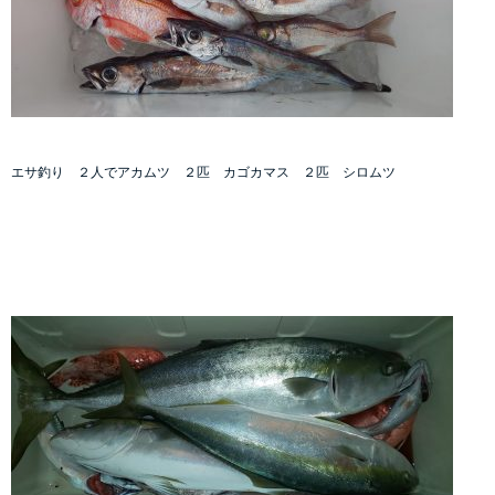
エサ釣り ２人でアカムツ ２匹 カゴカマス ２匹 シロムツ