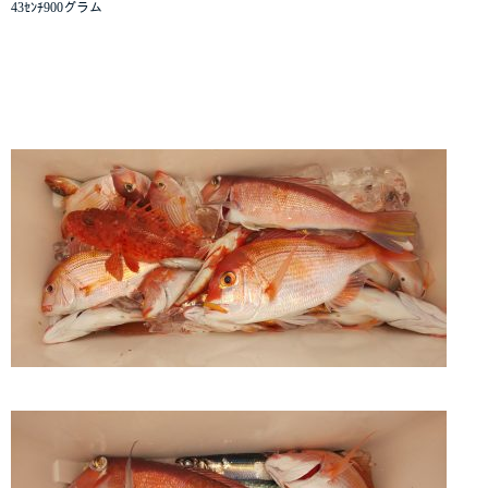
43ｾﾝﾁ900グラム