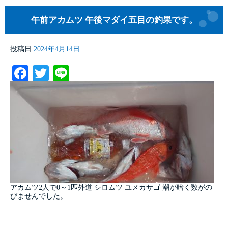
午前アカムツ 午後マダイ五目の釣果です。
投稿日
2024年4月14日
Facebook
Twitter
Line
アカムツ2人で0～1匹外道 シロムツ ユメカサゴ 潮が暗く数がの
びませんでした。