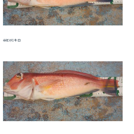
44ｾﾝﾁ1キロ