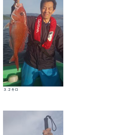
３.２キロ