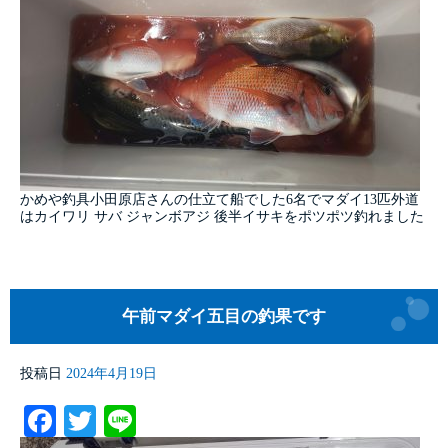
かめや釣具小田原店さんの仕立て船でした6名でマダイ13匹外道
はカイワリ サバ ジャンボアジ 後半イサキをポツポツ釣れました
午前マダイ五目の釣果です
投稿日
2024年4月19日
Facebook
Twitter
Line