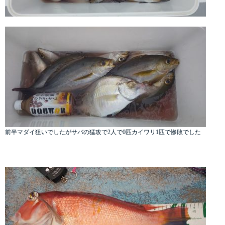
前半マダイ狙いでしたがサバの猛攻で2人で0匹カイワリ1匹で惨敗でした