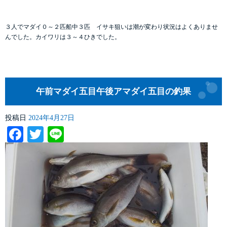
３人でマダイ０～２匹船中３匹 イサキ狙いは潮が変わり状況はよくありませ
んでした。カイワリは３～４ひきでした。
午前マダイ五目午後アマダイ五目の釣果
投稿日
2024年4月27日
Facebook
Twitter
Line