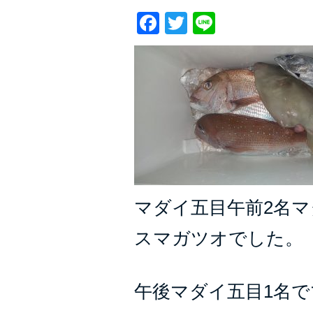
Facebook
Twitter
Line
マダイ五目午前2名マ
スマガツオでした。
午後マダイ五目1名