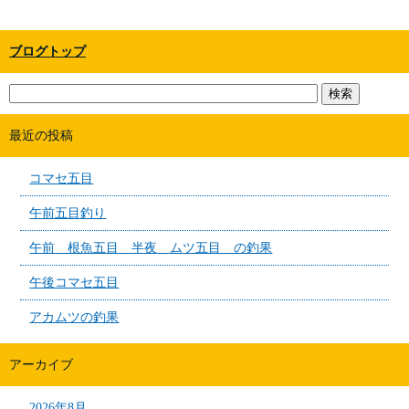
ブログトップ
最近の投稿
コマセ五目
午前五目釣り
午前 根魚五目 半夜 ムツ五目 の釣果
午後コマセ五目
アカムツの釣果
アーカイブ
2026年8月