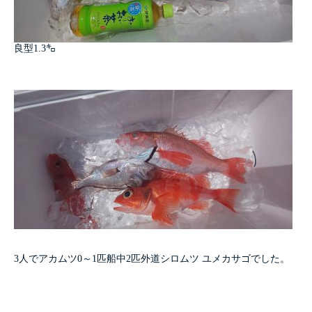
良型1.3㌔
3人でアカムツ0～1匹船中2匹外道シロムツ ユメカサゴでした。