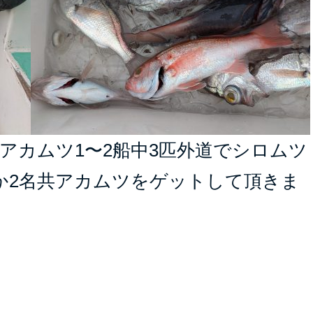
アカムツ1〜2船中3匹外道でシロムツ
か2名共アカムツをゲットして頂きま