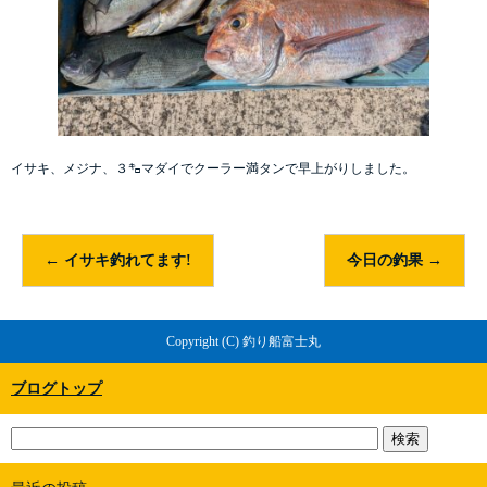
イサキ、メジナ、３㌔マダイでクーラー満タンで早上がりしました。
←
イサキ釣れてます!
今日の釣果
→
Copyright (C) 釣り船富士丸
ブログトップ