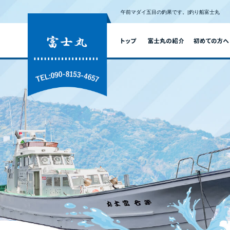
午前マダイ五目の釣果です。|釣り船富士丸