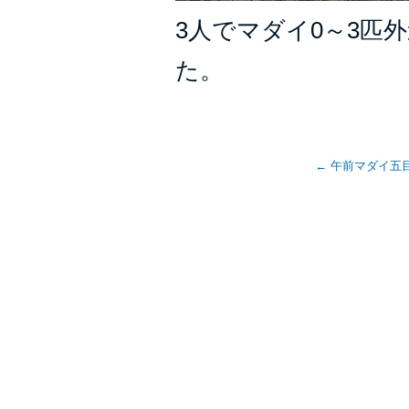
3人でマダイ0～3匹
た。
←
午前マダイ五